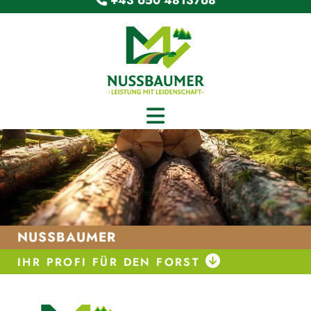
+43 650 4813768
NUSSBAUMER

IHR PROFI FÜR DEN FORST